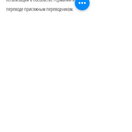
переводе присяжным переводчиком.
Сертифицированные переводы
Мы предлагаем заверенные переводы на
тайский, немецкий и английский языки.
Наши переводы заверяются и, при
необходимости, легализуются в посольстве
Германии или Министерстве иностранных
дел Таиланда.
Application Service by Thailand Agentur | Wir sind authorisierter
Partner von Henley & Partners
Kontakt