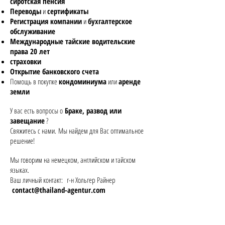
сиротская пенсия
Переводы
и
сертификаты
Регистрация компании
и
бухгалтерское
обслуживание
Международные тайские водительские
права 20 лет
страховки
Открытие банковского счета
Помощь в покупке
кондоминиума
или
аренде
земли
У вас есть вопросы о
Браке, развод или
завещание
?
Свяжитесь с нами.
Мы найдем для Вас оптимальное
решение!
Мы говорим на немецком, английском и тайском
языках.
Ваш личный контакт:
г-н Хольгер Райнер
contact@thailand-agentur.com