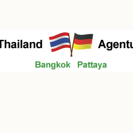
такт
Über uns
Юриспруденция / Нотариус