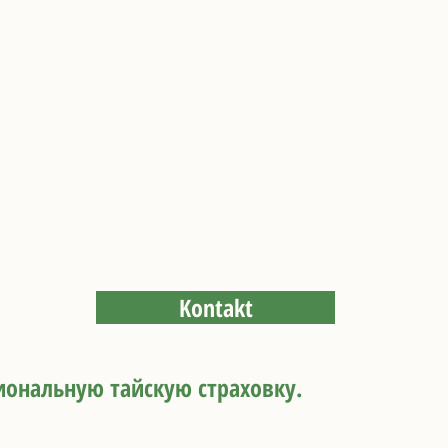
проконсультирован и хорошо за
рытие для иностранцев, прожива
Kontakt
ональную тайскую страховку.