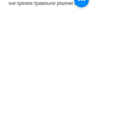
они приняли правильное решение о
покупке или аренде недвижимости.
Application Service by Thailand Agentur | Wir sind authorisierter
Partner von Henley & Partners
Kontakt
Datenschutz