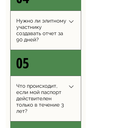
органах, которые
контролируют и производят.
Нужно ли элитному
участнику
создавать отчет за
90 дней?
По данным иммиграционной
05
службы Таиланда, владельцы
элитных карт должны К
сожалению, вы не всегда
можете создать отчет за 90
Что происходит,
дней, если вы направляетесь
если мой паспорт
в Таиланд в течение более
действителен
длительного периода
только в течение 3
времени.
лет?
По данным иммиграционных