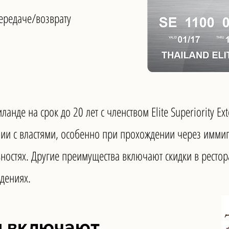
ередаче/возврату
ланде на срок до 20 лет с членством Elite Superiority E
ии с властями, особенно при прохождении через иммиг
стях. Другие преимущества включают скидки в ресторан
дениях.
и включают