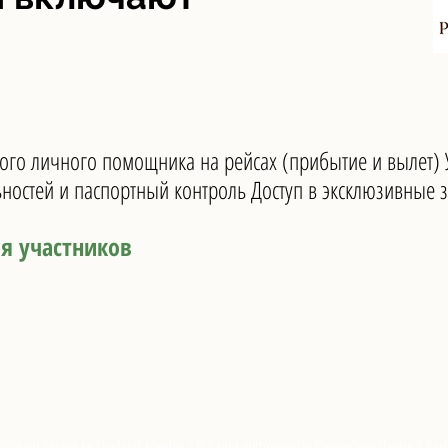
ого личного помощника на рейсах (прибытие и вылет)
стей и паспортный контроль Доступ в эксклюзивные з
я участников
ication Service by Thailand Agentur | Wir sind authorisierter Partner von Henley & Par