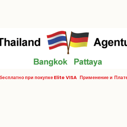
такт
Über uns
Юриспруденция / Нотариус
бесплатно при покупке Elite VISA
Применение и
Плате