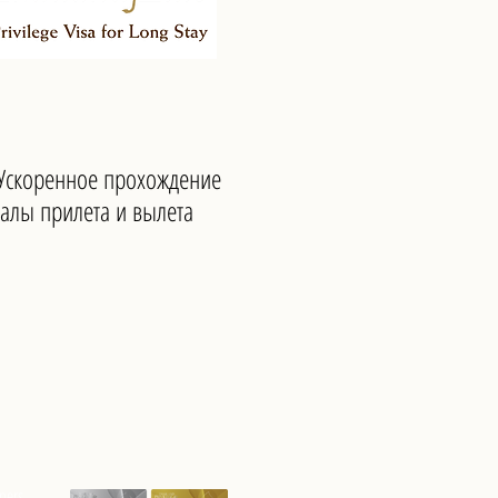
 Ускоренное прохождение
алы прилета и вылета
tners