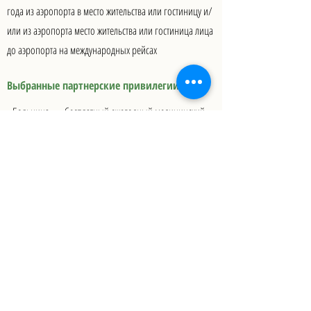
года из аэропорта в место жительства или гостиницу и/
или из аэропорта место жительства или гостиница лица
до аэропорта на международных рейсах
Выбранные партнерские привилегии
Больница — бесплатный ежегодный медицинский
осмотр
Контактный центр для участников
Английский сервис 24/7
Application Service by Thailand Agentur | Wir sind authorisierter
Partner von Henley & Partners
Kontakt
Datenschutz