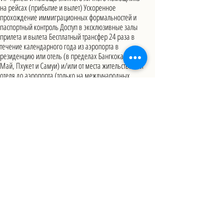
на рейсах (прибытие и вылет) Ускоренное
прохождение иммиграционных формальностей и
паспортный контроль Доступ в эксклюзивные залы
прилета и вылета Бесплатный трансфер 24 раза в
течение календарного года из аэропорта в
резиденцию или отель (в пределах Бангкока, Чианг
Май, Пхукет и Самуи) и/или от места жительства или
отеля до аэропорта (только на международных
рейсах)
Контактный центр для участников
Английский сервис 24/7
Application Service by Thailand Agentur | Wir sind authorisierter
Partner von Henley & Partners
Kontakt
Datenschutz