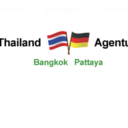
lege Visum
Elite Immobilien
Krankenv