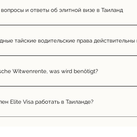
 вопросы и ответы об элитной визе в Таиланд
 ответы на отдельной странице Thai Elite Visa
ные тайские водительские права действительны в
 Действующие водительские права из вашей страны (коп
туальная фотография паспорта - Адрес в Таиланде - 1-я с
sche Witwenrente, was wird benötigt?
мает 3-4 дня
 пенсию вдовы в Германии, что требуется?
ен Elite Visa работать в Таиланде?
ет подать заявление на получение визы NON-B и разреше