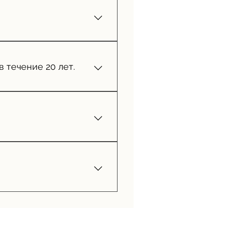
 течение 20 лет.
ии лицевой и оборотной
траница паспорта - Подпись
ния на работу в Таиланде.