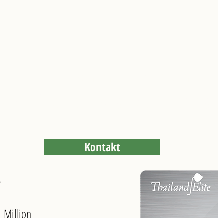
Elite Superiority Extension
 VISA für einen 20 Jahres Aufentha
Kontakt
e
 Million