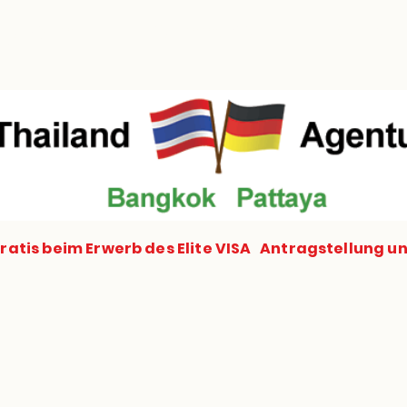
lege Visum
Elite Immobilien
Krankenv
gratis beim Erwerb des Elite VISA Antragstellung u