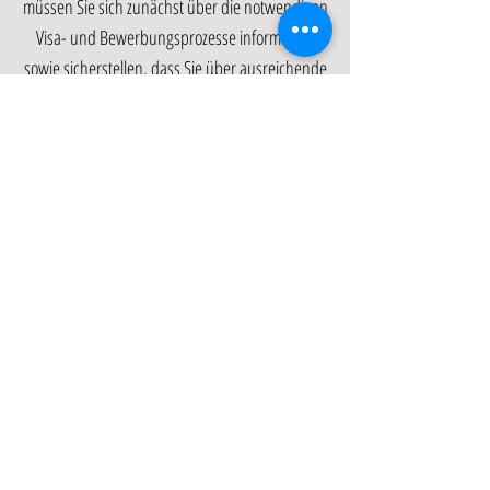
müssen Sie sich zunächst über die notwendigen
Visa- und Bewerbungsprozesse informieren
sowie sicherstellen, dass Sie über ausreichende
finanzielle Mittel verfügen, um Ihren
Lebensunterhalt zu bestreiten. Es ist auch
wichtig, sich über das thailändische Klima,
Kultur und Gegebenheiten vor Ort zu
informieren. Abschließend lässt sich sagen, dass
das Auswandern nach Thailand für Rentner
eine wunderbare Option ist, die ein neues
Leben in einer exotischen Umgebung beginnen
möchten. Mit dem Rentnervisum Thailand
können Sie unkompliziert und luxuriös Ihren
Traum von einem Leben in Asien verwirklichen.
Wenn Sie weitere Tipps und Erfahrungen rund
um das Thema Auswandern nach Thailand als